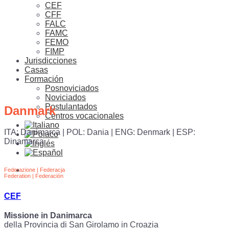
CEF
CFF
FALC
FAMC
FEMO
FIMP
Jurisdicciones
Casas
Formación
Posnoviciados
Noviciados
Postulantados
Danmark
Centros vocacionales
ITA: Danimarca | POL: Dania | ENG: Denmark | ESP:
Dinamarca
Federazione | Federacja
Federation | Federación
CEF
Missione in Danimarca
della Provincia di San Girolamo in Croazia