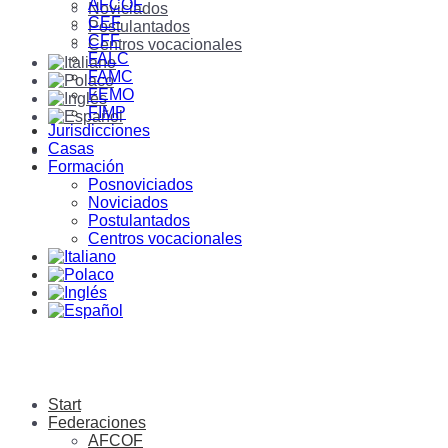
AFCOF
Noviciados
CEF
Postulantados
CFF
Centros vocacionales
FALC
FAMC
FEMO
FIMP
Jurisdicciones
Casas
Formación
Posnoviciados
Noviciados
Postulantados
Centros vocacionales
Start
Federaciones
AFCOF