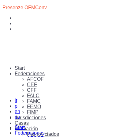
Presenze OFMConv
Start
Federaciones
AFCOF
CEF
CFF
FALC
it
FAMC
pl
FEMO
en
FIMP
es
Jurisdicciones
Casas
Start
Formación
Federaciones
Posnoviciados